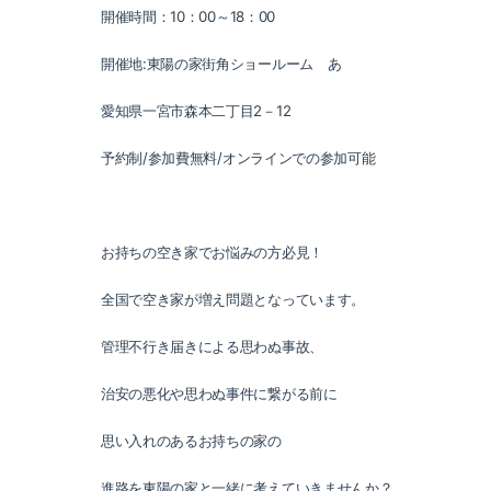
開催時間：
10
：
00
～
18
：
00
開催地
:
東陽の家街角ショールーム あ
愛知県一宮市森本二丁目
2
－
12
予約制
/
参加費無料
/
オンラインでの参加可能
お持ちの空き家でお悩みの方必見！
全国で空き家が増え問題となっています。
管理不行き届きによる思わぬ事故、
治安の悪化や思わぬ事件に繋がる前に
思い入れのあるお持ちの家の
進路を東陽の家と一緒に考えていきませんか？