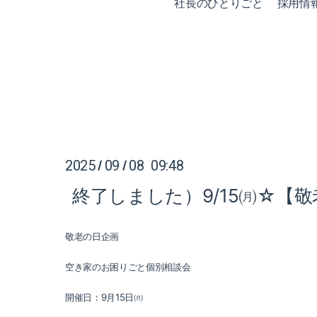
社長のひとりごと
採用情
2025
09
08 09:48
/
/
終了しました）9/15㈪☆【
敬老の日企画
空き家のお困りごと個別相談会
開催日：
9
月
15
日㈪