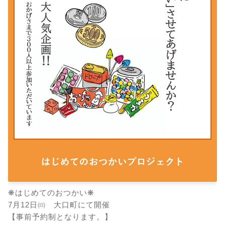
はじめてのおつかい
❋
❋
7
月
12
日㈰ 大口町にて開催
【事前予約制となります。】