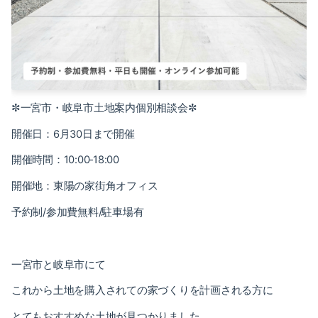
一宮市・岐阜市土地案内個別相談会
✼
✼
開催日：
6
月
30
日まで開催
開催時間：
10:00
‐
18:00
開催地：東陽の家街角オフィス
予約制
/
参加費無料
/
駐車場有
一宮市と岐阜市にて
これから土地を購入されての家づくりを計画される方に
とてもおすすめな土地が見つかりました。