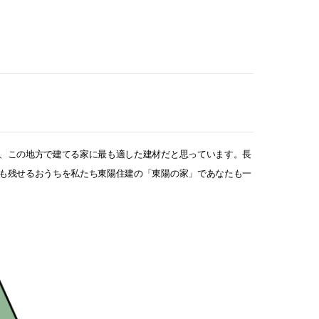
、
この地方で建てる家に
最も適した建材だと思っています。
長
も残せるおうちを
私たち東陽住建の「東陽の家」で
あなたも一