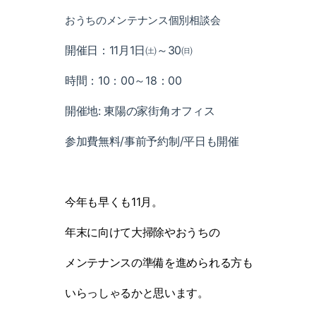
おうちのメンテナンス個別相談会
開催日：
11
月
1
日㈯～
30
㈰
時間：
10
：
00
～
18
：
00
開催地
:
東陽の家街角オフィス
参加費無料
/
事前予約制
/
平日も開催
今年も早くも
11
月。
年末に向けて大掃除やおうちの
メンテナンスの準備を進められる方も
いらっしゃるかと思います。