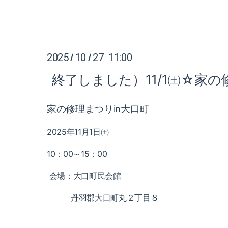
2025
10
27 11:00
/
/
終了しました）11/1㈯☆家の
家の修理まつりin大口町
2025年11月1日㈯
10：00～15：00
会場：大口町民会館
丹羽郡大口町丸２丁目８