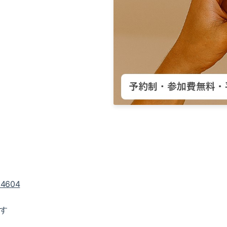
/34604
す