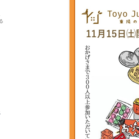
、
る
2