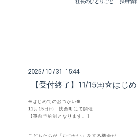
社長のひとりごと
採用情
2025
10
31 15:44
/
/
【受付終了】11/15㈯☆は
はじめてのおつかい
❋
❋
11
月
15
日㈯ 扶桑町にて開催
【事前予約制となります。】
こどもたちが「おつかい」をする機会が