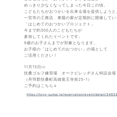
めっきり少なくなってしまった今日この頃。
こどもたちがおつかいを出来る場を提供しようと
一宮市の工務店、東陽の家が定期的に開催してい
「はじめてのおつかいプロジェクト」
今まで約
300
人のこどもたちが
参加してくれたイベントです。
9
歳のお子さんまでが対象となります。
お子様の「はじめてのおつかい」の場として
ご活用ください！
11月15日㈯
扶桑ゴルフ練習場 オークビレッヂさん特設会場
（丹羽郡扶桑町高雄覚王寺前25-1）
ご予約はこちら↓
https://toyo-sumai.jp/reservation/event/detail/3463