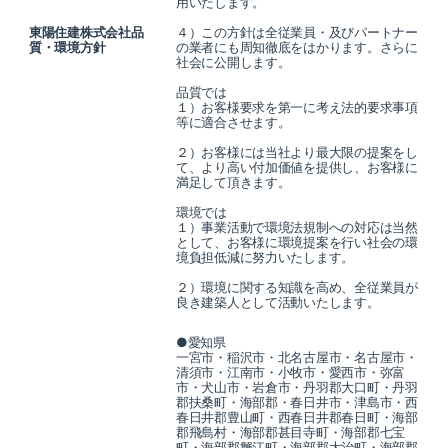
用いたします。
東陽住建株式会社品
４）この方針は全従業員・及びパートナー
質・環境方針
の業者にも周知徹底をはかります。さらに
社会に公開します。
品質では
１）お客様要求を第一に考え法的要求事項
等に適合させます。
２）お客様には当社より最大限の提案をし
て、より高い付加価値を提供し、お客様に
満足して頂きます。
環境では
１）事業活動で環境法規制への対応は当然
として、お客様に環境提案を行い社会の環
境負担低減に努力いたします。
２）環境に関する知識を高め、全従業員が
良き建築人として活動いたします。
●愛知県
一宮市・稲沢市・北名古屋市・名古屋市・
清須市・江南市・小牧市・愛西市・弥富
市・犬山市・岩倉市・丹羽郡大口町・丹羽
郡扶桑町・海部郡・春日井市・津島市・西
春日井郡豊山町・西春日井郡春日町・海部
郡飛島村・海部郡甚目寺町・海部郡七宝
町・海部郡蟹江町・海部郡大治町・海部郡