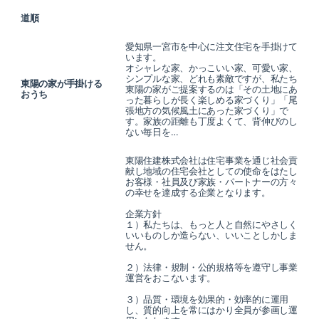
道順
愛知県一宮市を中心に注文住宅を手掛けて
います。
オシャレな家、かっこいい家、可愛い家、
シンプルな家、どれも素敵ですが、私たち
東陽の家が手掛ける
東陽の家がご提案するのは「その土地にあ
おうち
った暮らしが長く楽しめる家づくり」「尾
張地方の気候風土にあった家づくり」で
す。家族の距離も丁度よくて、背伸びのし
ない毎日を…
東陽住建株式会社は住宅事業を通じ社会貢
献し地域の住宅会社としての使命をはたし
お客様・社員及び家族・パートナーの方々
の幸せを達成する企業となります。
企業方針
１）私たちは、もっと人と自然にやさしく
いいものしか造らない、いいことしかしま
せん。
２）法律・規制・公的規格等を遵守し事業
運営をおこないます。
３）品質・環境を効果的・効率的に運用
し、質的向上を常にはかり全員が参画し運