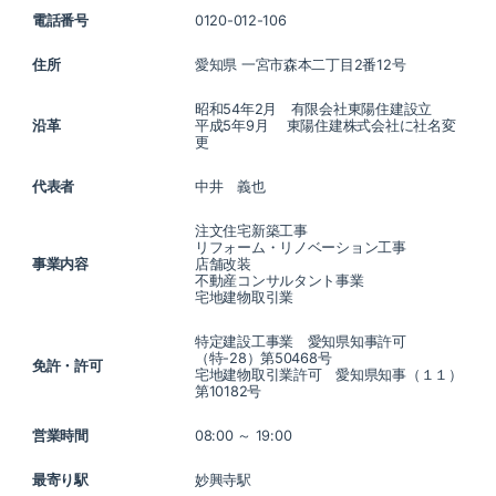
電話番号
0120-012-106
住所
愛知県 一宮市森本二丁目2番12号
昭和54年2月 有限会社東陽住建設立
沿革
平成5年9月 東陽住建株式会社に社名変
更
代表者
中井 義也
注文住宅新築工事
リフォーム・リノベーション工事
事業内容
店舗改装
不動産コンサルタント事業
宅地建物取引業
特定建設工事業 愛知県知事許可
（特-28）第50468号
免許・許可
宅地建物取引業許可 愛知県知事（１１）
第10182号
営業時間
08:00 ～ 19:00
最寄り駅
妙興寺駅