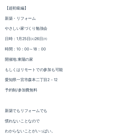
【超初級編】
新築・リフォーム
やさしい家づくり勉強会
日時：
1
月
25
日㈯
26
日㈪
時間：
10
：
00
～
18
：
00
開催地
:
東陽の家
もしくはリモートでの参加も可能
愛知県一宮市森本二丁目
2
－
12
予約制
/
参加費無料
新築でもリフォームでも
慣れないことなので
わからないことがいっぱい。