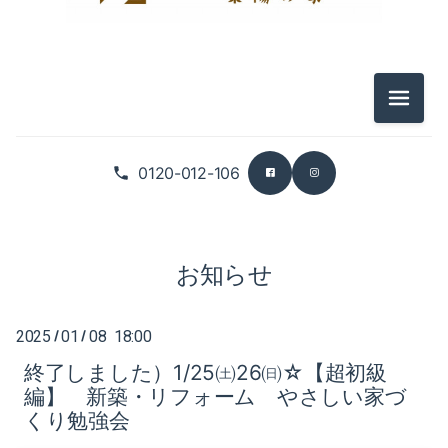
2025-12（3）
2026-07（5）
2025-11（4）
2026-06（3）
メニュ
2025-10（6）
2026-05（5）
0120-012-106
2025-09（5）
2026-04（2）
2026-03（5）
お知らせ
2026-02（4）
2026-01（6）
2025
01
08 18:00
/
/
終了しました）1/25㈯26㈰☆【超初級
2025-12（3）
編】 新築・リフォーム やさしい家づ
くり勉強会
2025-11（4）