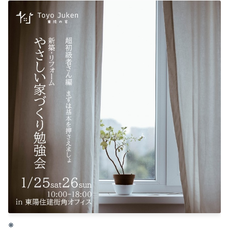
2025-10（6）
2025-09（5）
❋