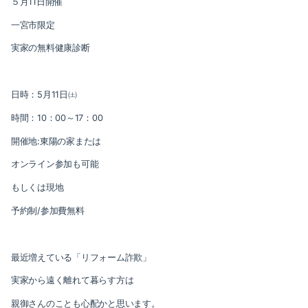
５月11日開催
一宮市限定
実家の無料健康診断
日時：
5
月
11
日㈯
時間：
10
：
00
～
17
：
00
開催地
:
東陽の家または
オンライン参加も可能
もしくは現地
予約制
/
参加費無料
最近増えている「リフォーム詐欺」
実家から遠く離れて暮らす方は
親御さんのことも心配かと思います。