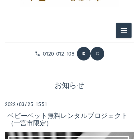
2025-12（3）
2026-07（5）
2025-11（4）
2026-06（3）
メニュ
2025-10（6）
2026-05（5）
0120-012-106
2025-09（5）
2026-04（2）
2026-03（5）
お知らせ
2026-02（4）
2026-01（6）
2022
03
25 15:51
/
/
ベビーベット無料レンタルプロジェクト
2025-12（3）
（一宮市限定）
2025-11（4）