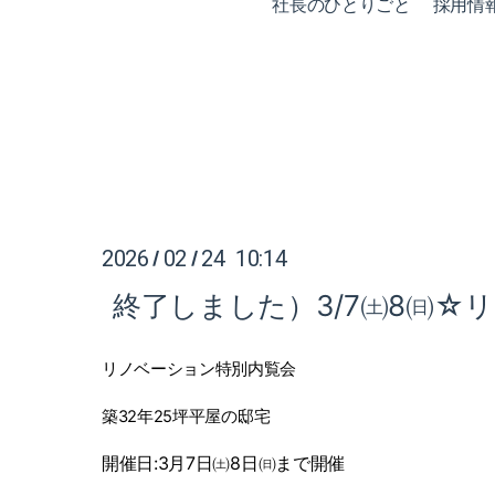
社長のひとりごと
採用情
2026
02
24 10:14
/
/
終了しました）3/7㈯8㈰☆
リノベーション特別内覧会
築
32
年25坪平屋の邸宅
開催日
:3
月
7
日㈯
8
日㈰まで開催