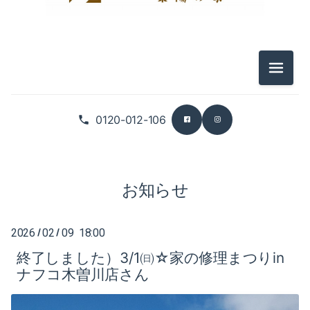
2025-12（3）
2026-07（5）
2025-11（4）
2026-06（3）
メニュ
2025-10（6）
2026-05（5）
0120-012-106
2025-09（5）
2026-04（2）
2026-03（5）
お知らせ
2026-02（4）
2026-01（6）
2026
02
09 18:00
/
/
終了しました）3/1㈰☆家の修理まつりin
2025-12（3）
ナフコ木曽川店さん
2025-11（4）