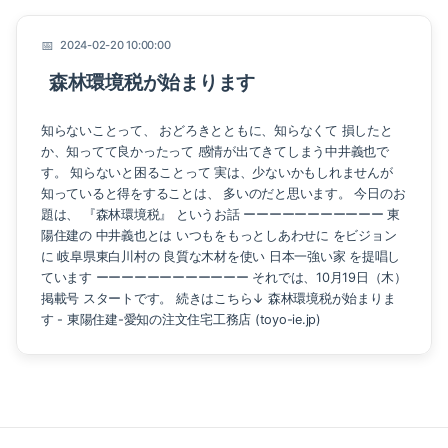
2024-02-20 10:00:00
森林環境税が始まります
知らないことって、 おどろきとともに、知らなくて 損したと
か、知ってて良かったって 感情が出てきてしまう中井義也で
す。 知らないと困ることって 実は、少ないかもしれませんが
知っていると得をすることは、 多いのだと思います。 今日のお
題は、 『森林環境税』 というお話 ーーーーーーーーーーー 東
陽住建の 中井義也とは いつもをもっとしあわせに をビジョン
に 岐阜県東白川村の 良質な木材を使い 日本一強い家 を提唱し
ています ーーーーーーーーーーーー それでは、10月19日（木）
掲載号 スタートです。 続きはこちら↓ 森林環境税が始まりま
す - 東陽住建-愛知の注文住宅工務店 (toyo-ie.jp)