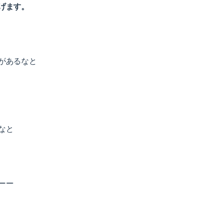
げます。
があるなと
なと
ーー