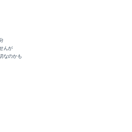
分
せんが
切なのかも