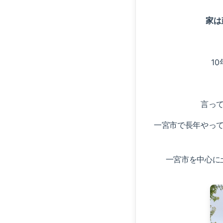
家は
1
言っ
一宮市で長年やっ
一宮市を中心に