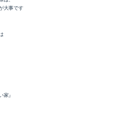
が大事です
は
い家』