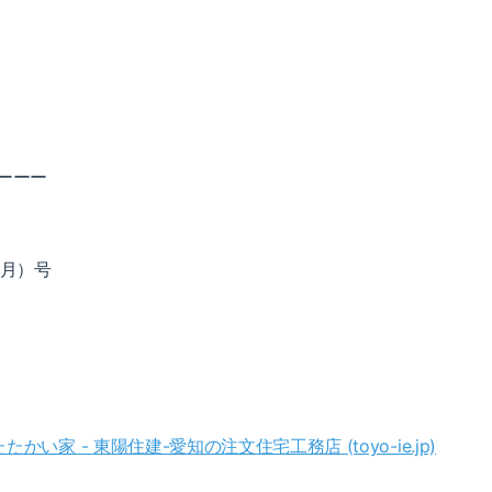
ーーー
（月）号
い家 - 東陽住建-愛知の注文住宅工務店 (toyo-ie.jp)